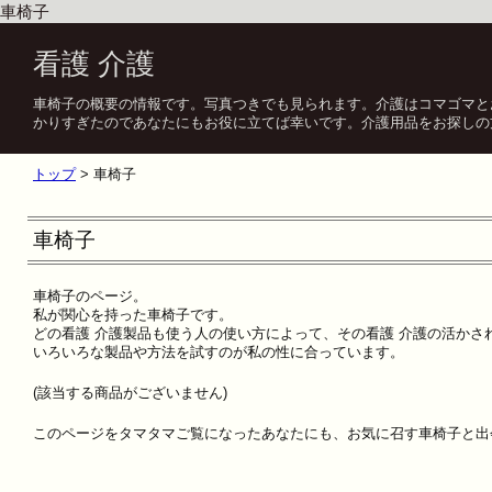
車椅子
看護 介護
車椅子の概要の情報です。写真つきでも見られます。介護はコマゴマと
かりすぎたのであなたにもお役に立てば幸いです。介護用品をお探しの
トップ
> 車椅子
車椅子
車椅子のページ。
私が関心を持った車椅子です。
どの看護 介護製品も使う人の使い方によって、その看護 介護の活かさ
いろいろな製品や方法を試すのが私の性に合っています。
(該当する商品がございません)
このページをタマタマご覧になったあなたにも、お気に召す車椅子と出