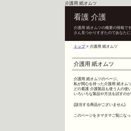
介護用 紙オムツ
看護 介護
介護用 紙オムツの概要の情報で
さん見つかりすぎたのであなたに
トップ
> 介護用 紙オムツ
介護用 紙オムツ
介護用 紙オムツのページ。
私が関心を持った介護用 紙オム
どの看護 介護製品も使う人の使
いろいろな製品や方法を試すのが
(該当する商品がございません)
このページをタマタマご覧になっ