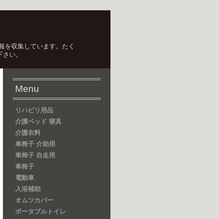
報を収集しています。たく
下さい。
Menu
リハビリ用品
介護ベッド 寝具
介護衣料
車椅子 介助用
車椅子 自走用
車椅子
電動車
入浴補助
オムツカバー
ポータブルトイレ