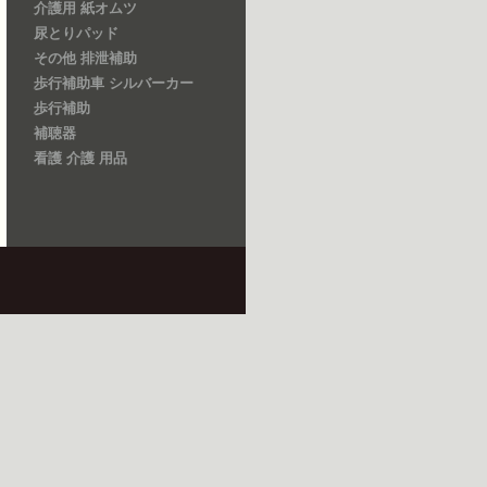
介護用 紙オムツ
尿とりパッド
その他 排泄補助
歩行補助車 シルバーカー
歩行補助
補聴器
看護 介護 用品