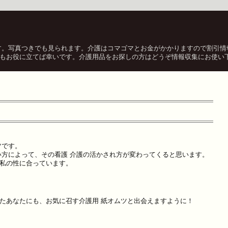
す。写真つきでも見られます。介護はコマゴマとお金がかかりますので割引情
もお役に立てば幸いです。介護用品をお探しの方はどうぞ情報収集にお使い
ツです。
い方によって、その看護 介護の活かされ方が変わってくると思います。
私の性に合っています。
たあなたにも、お気に召す介護用 紙オムツと出会えますように！